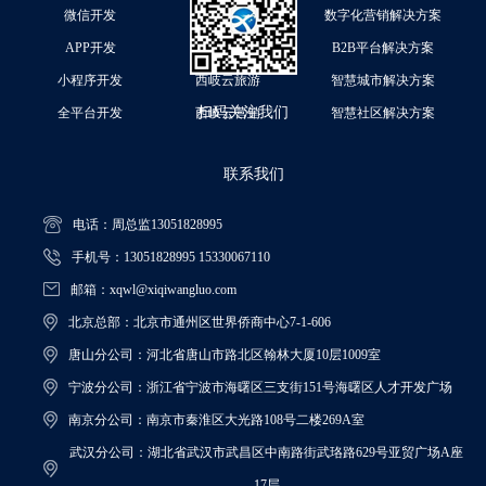
微信开发
西岐云商城
数字化营销解决方案
APP开发
西岐云预约
B2B平台解决方案
小程序开发
西岐云旅游
智慧城市解决方案
扫码关注我们
全平台开发
西岐云营销
智慧社区解决方案
联系我们
电话：周总监13051828995
手机号：13051828995 15330067110
邮箱：xqwl@xiqiwangluo.com
北京总部：北京市通州区世界侨商中心7-1-606
唐山分公司：河北省唐山市路北区翰林大厦10层1009室
宁波分公司：浙江省宁波市海曙区三支街151号海曙区人才开发广场
南京分公司：南京市秦淮区大光路108号二楼269A室
武汉分公司：湖北省武汉市武昌区中南路街武珞路629号亚贸广场A座
17层