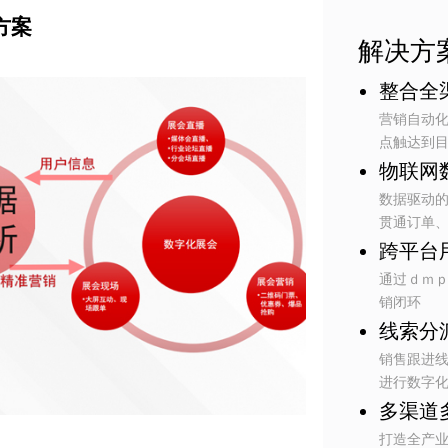
方案
解决方
整合全
营销自动
点触达到
物联网
数据驱动
贯通订单
跨平台
通过ｄｍ
销闭环
线索分
销售跟进
进行数字
多渠道
打造全产