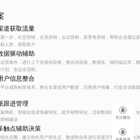
案
渠道获取流量
化第一步，社交营销，全员营销，会议营销，新零售营销，帮助企业通过
目标人群，获取客户
数据驱动辅助
的运营操作，进行上下衔接供应链，整合供应链，数据化、端到端运营，
、计划、发运全流程。
用户信息整合
ｐ平台成熟标签体系，整合全渠道用户数据，完善用户画像，打造企业数
派跟进管理
线索商机，智能化促进线索转化，提升销售转化，过程数据化、可视化，
关注微信
化营销建设
多触点辅助决策
业链生态圈，建立粘性用户群生态，数据和业务进行深度开发，辅助企业
业务咨询