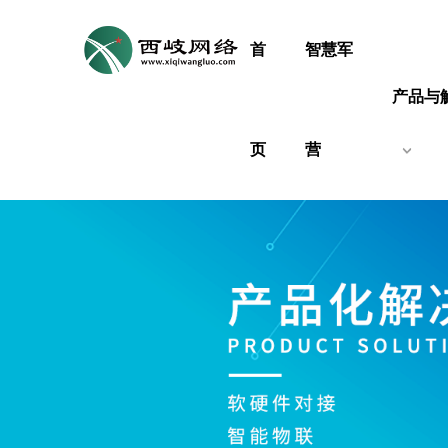
首
智慧军
产品与
页
营