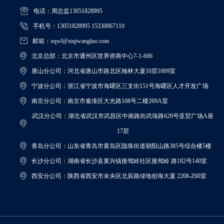
电话：周总监13051828995
手机号：13051828995 15330067110
邮箱：xqwl@xiqiwangluo.com
北京总部：北京市通州区世界侨商中心7-1-606
唐山分公司：河北省唐山市路北区翰林大厦10层1009室
宁波分公司：浙江省宁波市海曙区三支街151号海曙区人才开发广场
南京分公司：南京市秦淮区大光路108号二楼269A室
武汉分公司：湖北省武汉市武昌区中南路街武珞路629号亚贸广场A座
17层
青岛分公司：山东省青岛市黄岛区隐珠街道朝阳山路385号综合楼5楼
长沙分公司：湖南省长沙县黄兴镇接驾岭社区接驾岭 路182号140室
西安分公司：陕西省西安市未央区北辰路绿地创海大厦 2208-Z60室